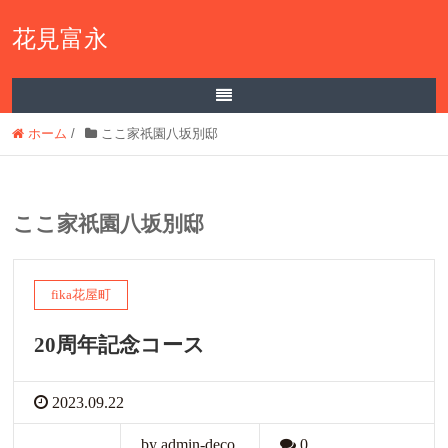
花見富永
ホーム
/
ここ家祇園八坂別邸
ここ家祇園八坂別邸
fika花屋町
20周年記念コース
2023.09.22
by admin-deco
0