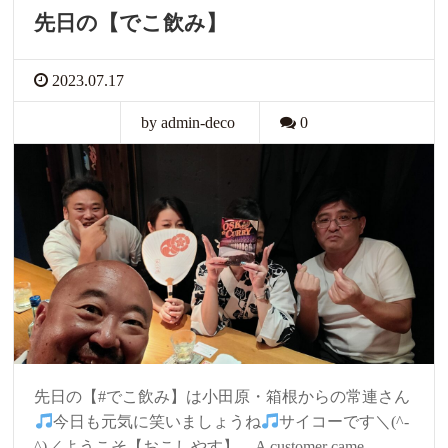
先日の【でこ飲み】
2023.07.17
by admin-deco
0
先日の【#でこ飲み】は小田原・箱根からの常連さん
今日も元気に笑いましょうね
サイコーです＼(^-
^)／ようこそ【おこしやす】。A customer came