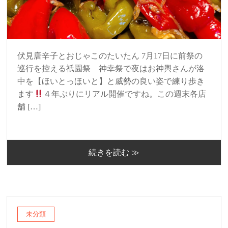
伏見唐辛子とおじゃこのたいたん 7月17日に前祭の
巡行を控える祇園祭 神幸祭で夜はお神輿さんが洛
中を【ほいとっほいと】と威勢の良い姿で練り歩き
ます
４年ぶりにリアル開催ですね。この週末各店
舗 […]
続きを読む ≫
未分類