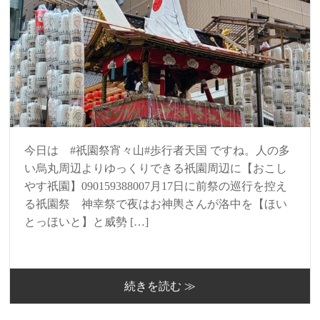
今日は #祇園祭宵々山#歩行者天国 ですね。人の多
い烏丸周辺よりゆっくりできる祇園周辺に【おこし
やす祇園】090159388007月17日に前祭の巡行を控え
る祇園祭 神幸祭で夜はお神輿さんが洛中を【ほい
とっほいと】と威勢 […]
続きを読む ≫