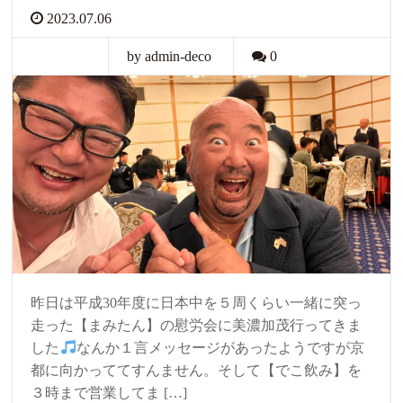
2023.07.06
by admin-deco
0
昨日は平成30年度に日本中を５周くらい一緒に突っ
走った【まみたん】の慰労会に美濃加茂行ってきま
した
なんか１言メッセージがあったようですが京
都に向かっててすんません。そして【でこ飲み】を
３時まで営業してま […]