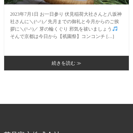
2023年7月1日 お一日参り 伏見稲荷大社さんと八坂神
社さんに＼(^-^)／先月までの御礼と今月からのご挨
拶に＼(^-^)／ 芽の輪くぐり 邪気を祓いましょう
そんで京都は今日から【祇園祭】コンコンチ […]
続きを読む ≫