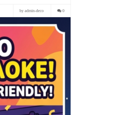
by admin-deco
0