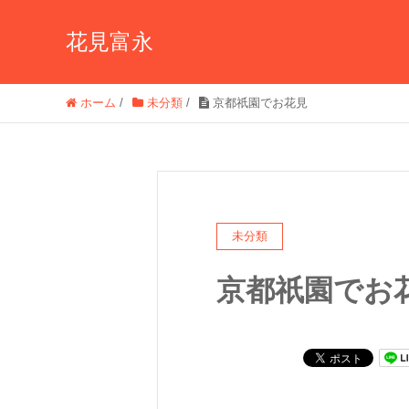
花見富永
ホーム
/
未分類
/
京都祇園でお花見
未分類
京都祇園でお