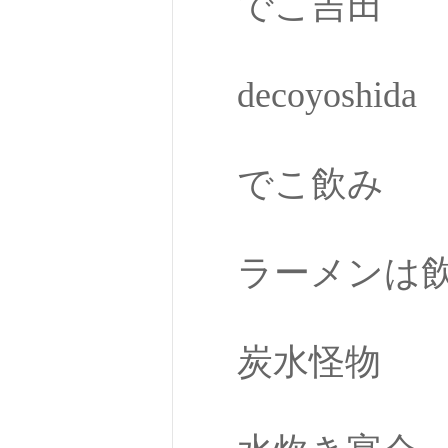
でこ吉田
decoyoshida
でこ飲み
ラーメンは
炭水怪物