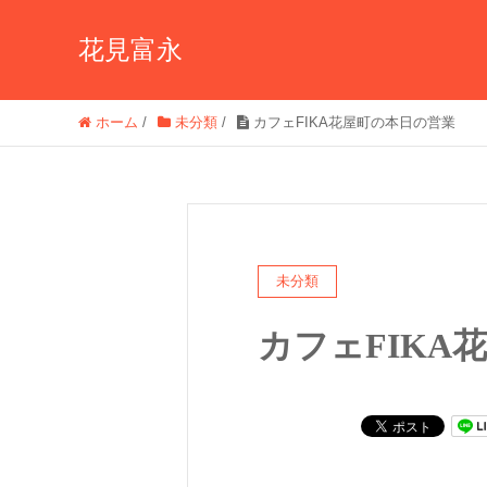
花見富永
ホーム
/
未分類
/
カフェFIKA花屋町の本日の営業
未分類
カフェFIKA