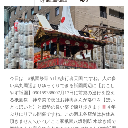
by admin-deco
0
今日は #祇園祭宵々山#歩行者天国 ですね。人の多
い烏丸周辺よりゆっくりできる祇園周辺に【おこし
やす祇園】090159388007月17日に前祭の巡行を控え
る祇園祭 神幸祭で夜はお神輿さんが洛中を【ほい
とっほいと】と威勢の良い姿で練り歩きます
４年
ぶりにリアル開催ですね。この週末各店舗はお休み
頂きません＼(^-^)／ここ家祇園八坂別邸-水炊き鍋で