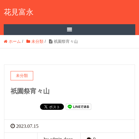
花見富永
ホーム
/
未分類
/
祇園祭宵々山
未分類
祇園祭宵々山
2023.07.15