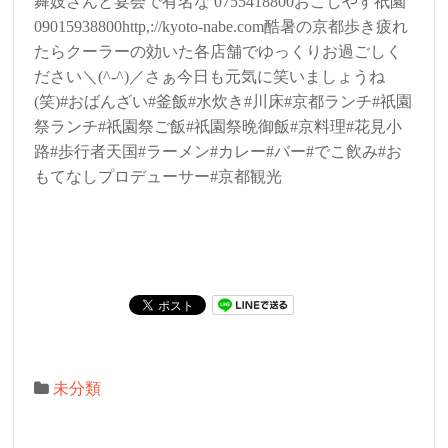
舞妓さんと宴会で有名な 0755418800おこしやす祇園
09015938800http,://kyoto-nabe.com酷暑の京都歩き疲れ
たらクーラーの効いた各店舗でゆっくりお過ごしく
ださい＼(^-^)／さぁ今日も元気に笑いましょうね
(笑)#おばんざい#釜飯#水炊き#川床#京都ランチ#祇園
祭ランチ#祇園祭ご飯#祇園祭晩御飯#京料理#花見小
路#歩行者天国#ラーメン#カレー#バー#でこ飲み#お
もてなしプロデューサー#京都観光
未分類