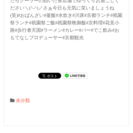
たらクーラーの効いた各店舗でゆっくりお過ごしく
ださい＼(^-^)／さぁ今日も元気に笑いましょうね
(笑)#おばんざい#釜飯#水炊き#川床#京都ランチ#祇園
祭ランチ#祇園祭ご飯#祇園祭晩御飯#京料理#花見小
路#歩行者天国#ラーメン#カレー#バー#でこ飲み#お
もてなしプロデューサー#京都観光
未分類