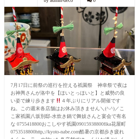
by admin-deco
0
7月17日に前祭の巡行を控える祇園祭 神幸祭で夜は
お神輿さんが洛中を【ほいとっほいと】と威勢の良
い姿で練り歩きます
４年ぶりにリアル開催です
ね。この週末各店舗はお休み頂きません＼(^-^)／こ
こ家祇園八坂別邸-水炊き鍋で舞妓さんと宴会で有名
な 0755418800おこしやす祇園09015938800fika花屋町
0753518800http,://kyoto-nabe.com酷暑の京都歩き疲れ