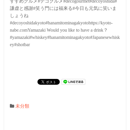
すすめグルメ#デコグルメ#decogourmet#decoyoshida#
謙虚と感謝#笑う門には福来る#今日も元気に笑いま
しょうね
#decoyoshidakyoto#hanamitominagakyotohttps://kyoto-
nabe.comYamazaki Would you like to have a drink？
#yamazaki#whiskey#hanamitominagakyoto#Japanesewhisk
ey#shotbar
未分類