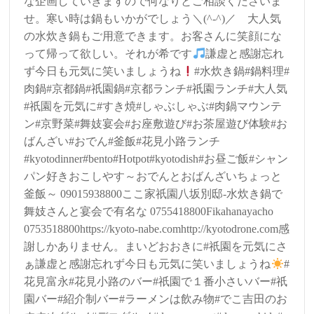
な企画していきますので何なりとご相談くださいま
せ。寒い時は鍋もいかがでしょう＼(^-^)／ 大人気
の水炊き鍋もご用意できます。お客さんに笑顔にな
って帰って欲しい。それが希です
謙虚と感謝忘れ
ず今日も元気に笑いましょうね
#水炊き鍋#鍋料理#
肉鍋#京都鍋#祇園鍋#京都ランチ#祇園ランチ#大人気
#祇園を元気に#すき焼#しゃぶしゃぶ#肉鍋マウンテ
ン#京野菜#舞妓宴会#お座敷遊び#お茶屋遊び体験#お
ばんざい#おでん#釜飯#花見小路ランチ
#kyotodinner#bento#Hotpot#kyotodish#お昼ご飯#シャン
パン好きおこしやす～おでんとおばんざいちょっと
釜飯～ 09015938800ここ家祇園八坂別邸-水炊き鍋で
舞妓さんと宴会で有名な 0755418800Fikahanayacho
0753518800https://kyoto-nabe.comhttp://kyotodrone.com感
謝しかありません。まいどおおきに#祇園を元気にさ
ぁ謙虚と感謝忘れず今日も元気に笑いましょうね
#
花見富永#花見小路のバー#祇園で１番小さいバー#祇
園バー#紹介制バー#ラーメンは飲み物#でこ吉田のお