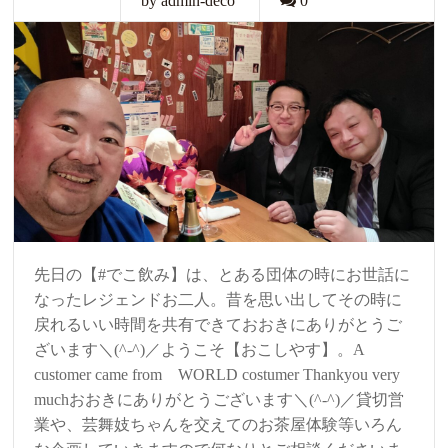
by admin-deco
0
先日の【#でこ飲み】は、とある団体の時にお世話に
なったレジェンドお二人。昔を思い出してその時に
戻れるいい時間を共有できておおきにありがとうご
ざいます＼(^-^)／ようこそ【おこしやす】。A
customer came from WORLD costumer Thankyou very
muchおおきにありがとうございます＼(^-^)／貸切営
業や、芸舞妓ちゃんを交えてのお茶屋体験等いろん