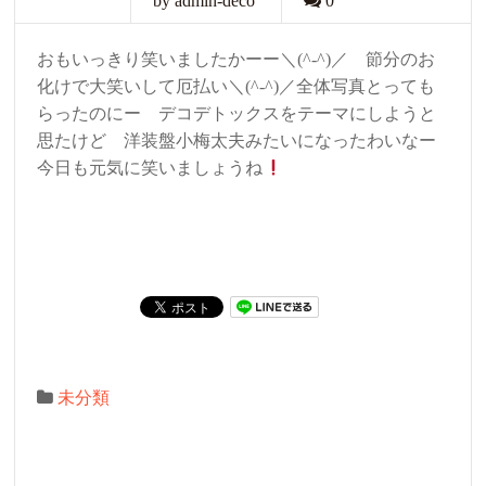
by admin-deco
0
おもいっきり笑いましたかーー＼(^-^)／ 節分のお
化けで大笑いして厄払い＼(^-^)／全体写真とっても
らったのにー デコデトックスをテーマにしようと
思たけど 洋装盤小梅太夫みたいになったわいなー
今日も元気に笑いましょうね
未分類