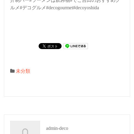
介制バー#ラーメンは飲み物#でこ吉田のおすすめグ
ルメ#デコグルメ#decogourmet#decoyoshida
未分類
admin-deco