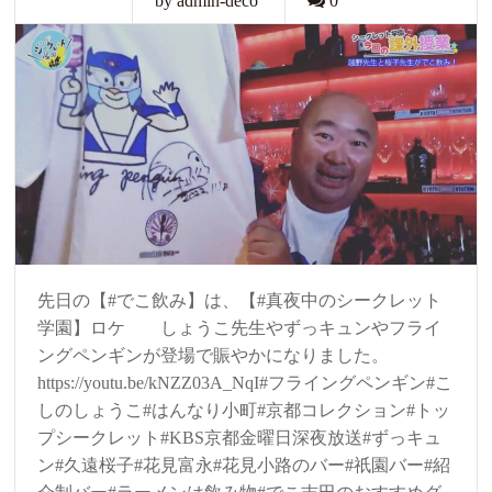
by admin-deco
0
先日の【#でこ飲み】は、【#真夜中のシークレット
学園】ロケ しょうこ先生やずっキュンやフライ
ングペンギンが登場で賑やかになりました。
https://youtu.be/kNZZ03A_NqI#フライングペンギン#こ
しのしょうこ#はんなり小町#京都コレクション#トッ
プシークレット#KBS京都金曜日深夜放送#ずっキュ
ン#久遠桜子#花見富永#花見小路のバー#祇園バー#紹