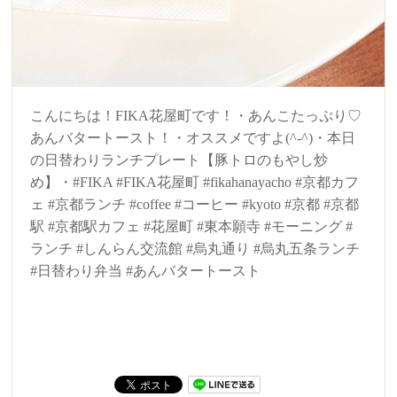
こんにちは！FIKA花屋町です！・あんこたっぷり♡
あんバタートースト！・オススメですよ(^-^)・本日
の日替わりランチプレート【豚トロのもやし炒
め】・#FIKA #FIKA花屋町 #fikahanayacho #京都カフ
ェ #京都ランチ #coffee #コーヒー #kyoto #京都 #京都
駅 #京都駅カフェ #花屋町 #東本願寺 #モーニング #
ランチ #しんらん交流館 #烏丸通り #烏丸五条ランチ
#日替わり弁当 #あんバタートースト