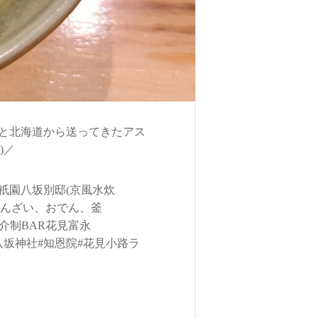
と北海道から送ってきたアス
)／
祇園八坂別邸(京風水炊
おばんざい、おでん、釜
cho 紹介制BAR花見富永
園花月#八坂神社#知恩院#花見小路ラ