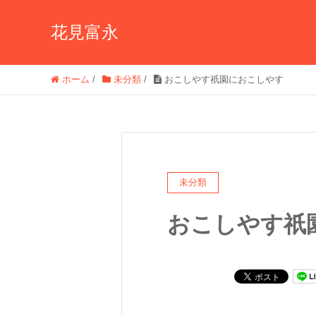
花見富永
ホーム
/
未分類
/
おこしやす祇園におこしやす
未分類
おこしやす祇