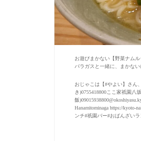
お遊びまかない【野菜ナムル
パラガスと一緒に、まかないに＼
おじゃこは【#やよい】さん
き)0755418800ここ家
飯)09015938800@okoshiya
Hanamitominaga http
ンチ#祇園バー#おばんざい