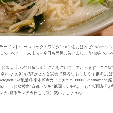
ラーメン】◯ースコックのワンタンメンをおばんざいのナムル
(^-^)／ んまぁ～今日も元気に笑いましょうね(笑)＼(^-^
、お米は【#八代目儀兵衛】さんをご用意しております。ここ家
祇園八坂別邸-水炊き鍋で舞妓さんと宴会で有名な おこしやす祇園(
su.kyotogionFika花屋町(東本願寺カフェ)0753518800Fikahanaya
s://kyoto-nabe.com#お盆営業#京都ランチ#祇園ランチ#よしもと祇
ランチ#釜飯ランチ今日も元気に笑いましょうね