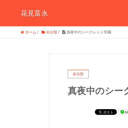
花見富永
ホーム
/
未分類
/
真夜中のシークレット学園
未分類
真夜中のシー