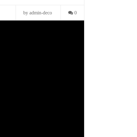
by admin-deco
0