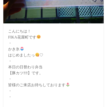
こんにちは！
FIKA花屋町です
・
かき氷
はじめましたっ
♡
・
本日の日替わり弁当
【豚カツ‼︎‼︎】です。
・
皆様のご来店お待ちしております
・
・