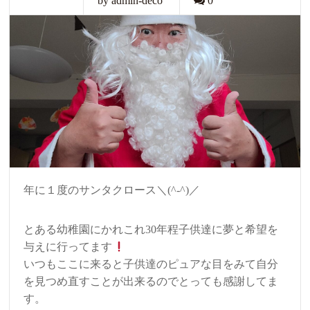
by admin-deco
0
年に１度のサンタクロース＼(^-^)／
とある幼稚園にかれこれ30年程子供達に夢と希望を
与えに行ってます
いつもここに来ると子供達のピュアな目をみて自分
を見つめ直すことが出来るのでとっても感謝してま
す。