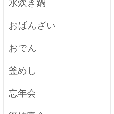
水炊き鍋
おばんざい
おでん
釜めし
忘年会